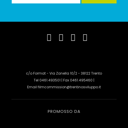
c/o Format - Via Zanella 10/2 - 38122 Trento
Tel 0461.493501 | Fax 0461.495460 |
Email
filmcommission@trentinosviluppo.it
PROMOSSO DA