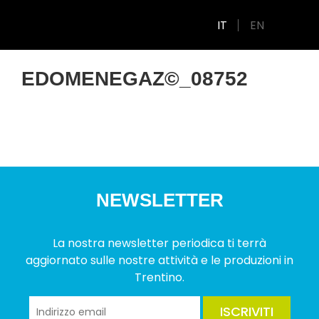
IT
EN
EDOMENEGAZ©_08752
NEWSLETTER
La nostra newsletter periodica ti terrà
aggiornato sulle nostre attività e le produzioni in
Trentino.
ISCRIVITI