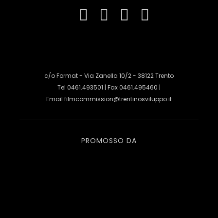
c/o Format - Via Zanella 10/2 - 38122 Trento
Tel 0461.493501 | Fax 0461.495460 |
Email
filmcommission@trentinosviluppo.it
PROMOSSO DA