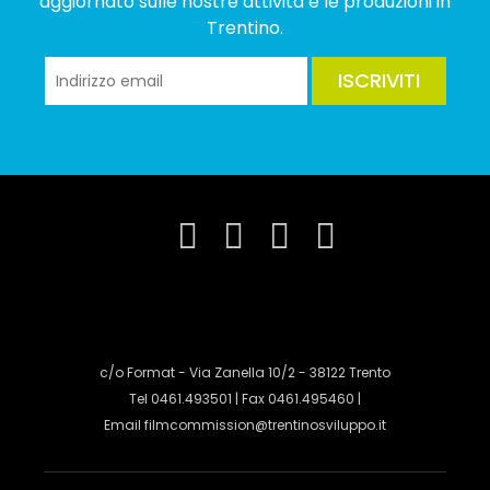
aggiornato sulle nostre attività e le produzioni in
Trentino.
ISCRIVITI
c/o Format - Via Zanella 10/2 - 38122 Trento
Tel 0461.493501 | Fax 0461.495460 |
Email
filmcommission@trentinosviluppo.it