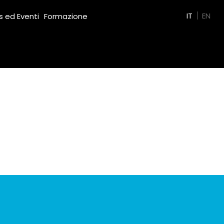
Green Film
IT
EN
 ed Eventi
Formazione