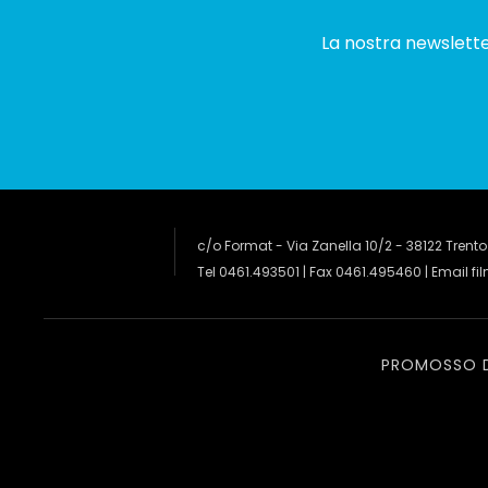
La nostra newsletter
c/o Format - Via Zanella 10/2 - 38122 Trento
Tel 0461.493501 | Fax 0461.495460 | Email
fi
PROMOSSO 