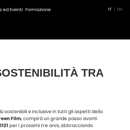
Green Film
IT
EN
 ed Eventi
Formazione
OSTENIBILITÀ TRA
enibili e inclusive in tutti gli aspetti della
reen Film
, compirà un grande passo avanti
0121
per i prossimi tre anni, abbracciando