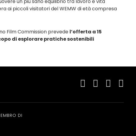
vere un più sano equilibrio tra lavoro e vita
era ai piccoli visitatori del WEMW di età compresa
ntino Film Commission prevede
l’offerta a 15
copo di esplorare pratiche sostenibili
EMBRO DI