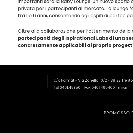
importanti sarà la Baby Lounge: un nuovo spazio c
privata per i partecipanti al mercato. La lounge 
tra 1 e 6 anni, consentendo agli ospiti di parteci
Oltre alla collaborazione per l’ottenimento dell
partecipanti degli Ispirational Labs di una se
concretamente applicabili al proprio progetto
c/o Format - Via Zanella 10/2 - 38122 Trento
Tel 0461.493501 | Fax 0461.495460 | Email
fi
PROMOSSO 