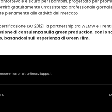
onfortevole e sicuro per i bambini, progettato per promuo
fornirà gratuitamente un’assistenza professionale giornali
pare pienamente alle attività del mercato.
a certificazione ISO 20121, la partnership tra WEMW e Tre
ssione di consulenza sulla green production, con lo s
, basandosi sull’esperienza di Green Film.
lmcommission@trentinosviluppo.it
DA
M