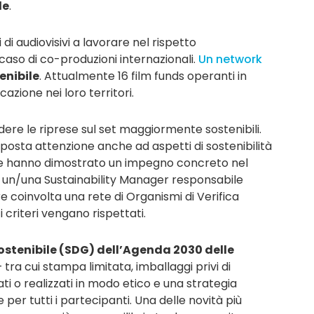
le
.
i audiovisivi a lavorare nel rispetto
caso di co-produzioni internazionali.
Un network
enibile
. Attualmente 16 film funds operanti in
cazione nei loro territori.
re le riprese sul set maggiormente sostenibili.
e è posta attenzione anche ad aspetti di sostenibilità
i che hanno dimostrato un impegno concreto nel
di un/una Sustainability Manager responsabile
re coinvolta una rete di Organismi di Verifica
 criteri vengano rispettati.
Sostenibile (SDG) dell’Agenda 2030 delle
 tra cui stampa limitata, imballaggi privi di
lati o realizzati in modo etico e una strategia
r tutti i partecipanti. Una delle novità più