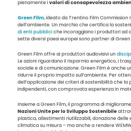
pienamente i
valori di consapevolezza ambient
Green Film
, ideato da Trentino Film Commission n
dell’ambiente. Un marchio che certifica la sosteni
di enti pubblici
che incoraggiano i produttori ad
sette diversi paesi europei sono partner di Green Fi
Green Film offre ai produttori audiovisivi un
discip
Le azioni riguardano il risparmio energetico, i trasp
sociale e di comunicazione. Green Film è anche un
ridurre il proprio impatto sull’ambiente. Per ott
dell’applicazione dei criteri di sostenibilità che l
indipendenti, con comprovata esperienza in materia 
Insieme a Green Film, il programma di migliorame
Nazioni Unite per lo Sviluppo Sostenibile
attrav
plastica, allestimenti riutilizzabili, donazione del
climatica su misura – ma anche a rendere WEMW ve