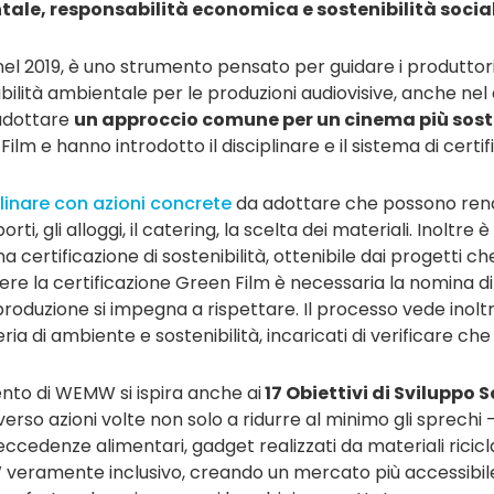
ale, responsabilità economica e sostenibilità socia
el 2019, è uno strumento pensato per guidare i produttori d
bilità ambientale per le produzioni audiovisive, anche nel 
 adottare
un approccio comune per un cinema più sost
lm e hanno introdotto il disciplinare e il sistema di certifi
linare con azioni concrete
da adottare che possono rende
orti, gli alloggi, il catering, la scelta dei materiali. Inoltr
a certificazione di sostenibilità, ottenibile dai progett
enere la certificazione Green Film è necessaria la nomina 
a produzione si impegna a rispettare. Il processo vede inolt
di ambiente e sostenibilità, incaricati di verificare che i
nto di WEMW si ispira anche ai
17 Obiettivi di Sviluppo 
erso azioni volte non solo a ridurre al minimo gli sprechi –
le eccedenze alimentari, gadget realizzati da materiali ricic
ramente inclusivo, creando un mercato più accessibile pe