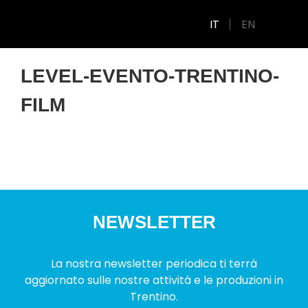
IT
EN
LEVEL-EVENTO-TRENTINO-
FILM
NEWSLETTER
La nostra newsletter periodica ti terrà
aggiornato sulle nostre attività e le produzioni in
Trentino.