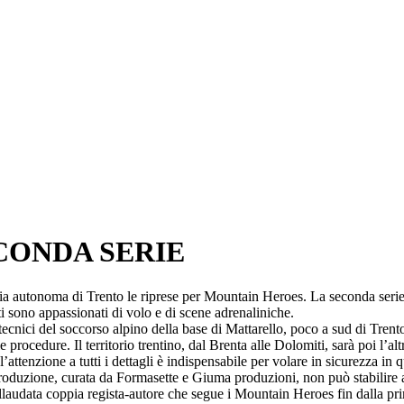
CONDA SERIE
incia autonoma di Trento le riprese per Mountain Heroes. La seconda seri
ti sono appassionati di volo e di scene adrenaliniche.
 tecnici del soccorso alpino della base di Mattarello, poco a sud di Trent
le procedure. Il territorio trentino, dal Brenta alle Dolomiti, sarà poi l’a
attenzione a tutti i dettagli è indispensabile per volare in sicurezza in q
produzione, curata da Formasette e Giuma produzioni, non può stabilire a
laudata coppia regista-autore che segue i Mountain Heroes fin dalla pri