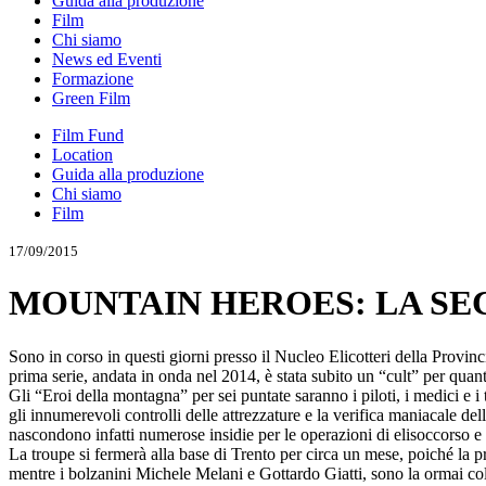
Guida alla produzione
Film
Chi siamo
News ed Eventi
Formazione
Green Film
Film Fund
Location
Guida alla produzione
Chi siamo
Film
17/09/2015
MOUNTAIN HEROES: LA SE
Sono in corso in questi giorni presso il Nucleo Elicotteri della Prov
prima serie, andata in onda nel 2014, è stata subito un “cult” per quan
Gli “Eroi della montagna” per sei puntate saranno i piloti, i medici e i
gli innumerevoli controlli delle attrezzature e la verifica maniacale del
nascondono infatti numerose insidie per le operazioni di elisoccorso e l’
La troupe si fermerà alla base di Trento per circa un mese, poiché la 
mentre i bolzanini Michele Melani e Gottardo Giatti, sono la ormai col