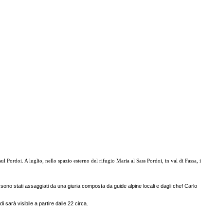
ordoi. A luglio, nello spazio esterno del rifugio Maria al Sass Pordoi, in val di Fassa, i
sono stati assaggiati da una giuria composta da guide alpine locali e dagli chef Carlo
sarà visibile a partire dalle 22 circa.