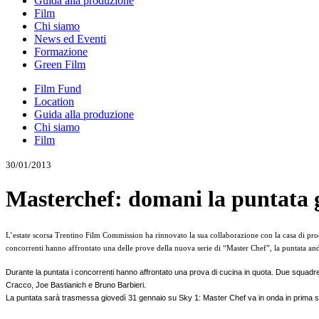
Guida alla produzione
Film
Chi siamo
News ed Eventi
Formazione
Green Film
Film Fund
Location
Guida alla produzione
Chi siamo
Film
30/01/2013
Masterchef: domani la puntata g
L’estate scorsa Trentino Film Commission ha rinnovato la sua collaborazione con la casa di prod
concorrenti hanno affrontato una delle prove della nuova serie di “Master Chef”, la puntata an
Durante la puntata i concorrenti hanno affrontato una prova di cucina in quota. Due squadre s
Cracco, Joe Bastianich e Bruno Barbieri.
La puntata sarà trasmessa giovedì 31 gennaio su Sky 1: Master Chef va in onda in prima serata