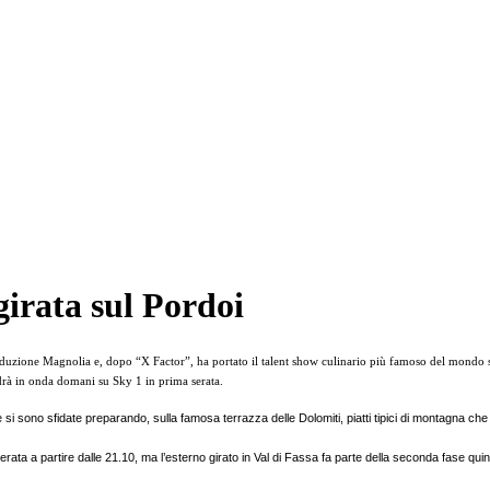
irata sul Pordoi
uzione Magnolia e, dopo “X Factor”, ha portato il talent show culinario più famoso del mondo sul P
drà in onda domani su Sky 1 in prima serata.
i sono sfidate preparando, sulla famosa terrazza delle Dolomiti, piatti tipici di montagna che 
 a partire dalle 21.10, ma l’esterno girato in Val di Fassa fa parte della seconda fase quindi 