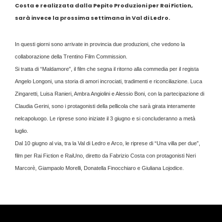
Costa e realizzata dalla Pepito Produzioni per Rai Fiction,
sarà invece la prossima settimana in Val di Ledro.
In questi giorni sono arrivate in provincia due produzioni, che vedono la
collaborazione della Trentino Film Commission.
Si tratta di “Maldamore”, il film che segna il ritorno alla commedia per il regista
Angelo Longoni, una storia di amori incrociati, tradimenti e riconciliazione. Luca
Zingaretti, Luisa Ranieri, Ambra Angiolini e Alessio Boni, con la partecipazione di
Claudia Gerini, sono i protagonisti della pellicola che sarà girata interamente
nelcapoluogo. Le riprese sono iniziate il 3 giugno e si concluderanno a metà
luglio.
Dal 10 giugno al via, tra la Val di Ledro e Arco, le riprese di “Una villa per due”,
film per Rai Fiction e RaiUno, diretto da Fabrizio Costa con protagonisti Neri
Marcorè, Giampaolo Morelli, Donatella Finocchiaro e Giuliana Lojodice.