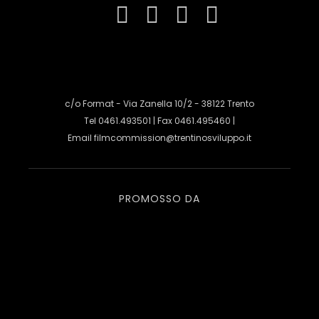
c/o Format - Via Zanella 10/2 - 38122 Trento
Tel 0461.493501 | Fax 0461.495460 |
Email
filmcommission@trentinosviluppo.it
PROMOSSO DA