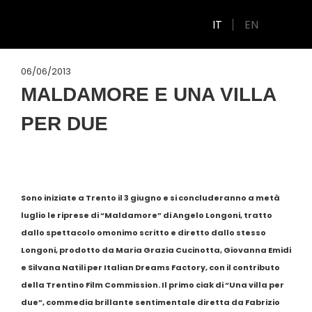
IT
EN
06/06/2013
MALDAMORE E UNA VILLA
PER DUE
Sono iniziate a Trento il 3 giugno e si concluderanno a metà
luglio le riprese di “Maldamore” di Angelo Longoni, tratto
dallo spettacolo omonimo scritto e diretto dallo stesso
Longoni, prodotto da Maria Grazia Cucinotta, Giovanna Emidi
e Silvana Natili per Italian Dreams Factory, con il contributo
della Trentino Film Commission. Il primo ciak di “Una villa per
due”, commedia brillante sentimentale diretta da Fabrizio