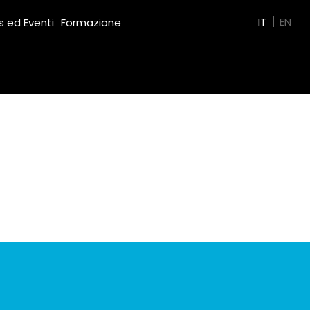
Green Film
IT
EN
 ed Eventi
Formazione