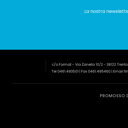
La nostra newsletter
c/o Format - Via Zanella 10/2 - 38122 Trento
Tel 0461.493501 | Fax 0461.495460 | Email
fi
PROMOSSO 