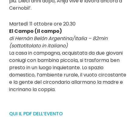
più. Dieci anni dopo, Anija vive e lavora ancora a
Cernobil’.
Martedì 11 ottobre ore 20.30
El Campo (Il campo)
di Hernán Belón Argentina/Italia – 82min
(sottotitolato in italiano)
La casa in campagna, acquistata da due giovani
coniugi con bambina piccola, si trasforma ben
presto in un luogo inquietante. Lo spazio
domestico, l’ambiente rurale, il vuoto circostante
e la gente del circondario allarmano la madre e
incrinano la coppia.
QUI IL PDF DELL’EVENTO