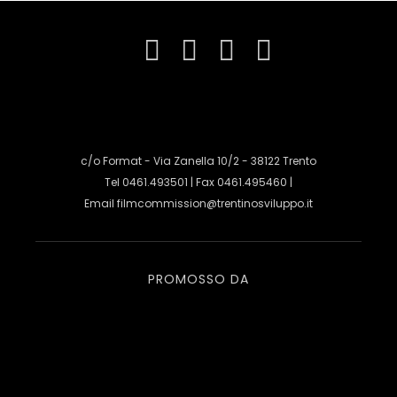
c/o Format - Via Zanella 10/2 - 38122 Trento
Tel 0461.493501 | Fax 0461.495460 |
Email
filmcommission@trentinosviluppo.it
PROMOSSO DA