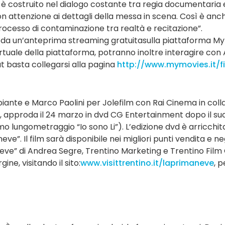
 è costruito nel dialogo costante tra regia documentaria e 
con attenzione ai dettagli della messa in scena. Così è anch
 processo di contaminazione tra realtà e recitazione”.
o da un’anteprima streaming gratuitasulla piattaforma Mymo
irtuale della piattaforma, potranno inoltre interagire con
at basta collegarsi alla pagina
http://www.mymovies.it/f
ante e Marco Paolini per Jolefilm con Rai Cinema in col
l, approda il 24 marzo in dvd CG Entertainment dopo il suc
o lungometraggio “Io sono Li”). L’edizione dvd è arricchita
 neve”. Il film sarà disponibile nei migliori punti vendita e ne
neve” di Andrea Segre, Trentino Marketing e Trentino Film 
ine, visitando il sito:
www.visittrentino.it/laprimaneve
, p