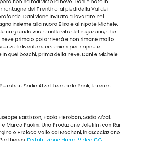
 però non ha mai visto la neve. Dani è nato in
e montagne del Trentino, ai piedi della Val dei
profondo. Dani viene invitato a lavorare nel
gna insieme alla nuora Elisa e al nipote Michele,
ndo un grande vuoto nella vita del ragazzino, che
La neve prima o poi arriverà e non rimane molto
lenzi di diventare occasioni per capire e
e in quei boschi, prima della neve, Dani e Michele
Pierobon, Sadia Afzal, Leonardo Paoli, Lorenzo
useppe Battiston, Paolo Pierobon, Sadia Afzal,
e Marco Paolini. Una Produzione Jolefilm con Rai
ine e Proloco Valle dei Mocheni, in associazione
a Parthénos,
Distribuzione Home Video CG