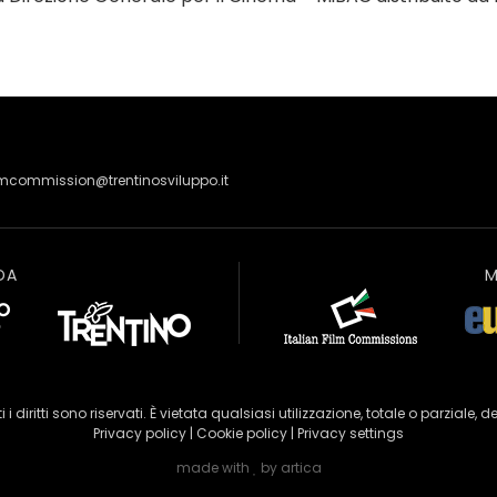
lmcommission@trentinosviluppo.it
DA
M
 i diritti sono riservati. È vietata qualsiasi utilizzazione, totale o parziale, d
Privacy policy
|
Cookie policy
|
Privacy settings
made with
by
artica