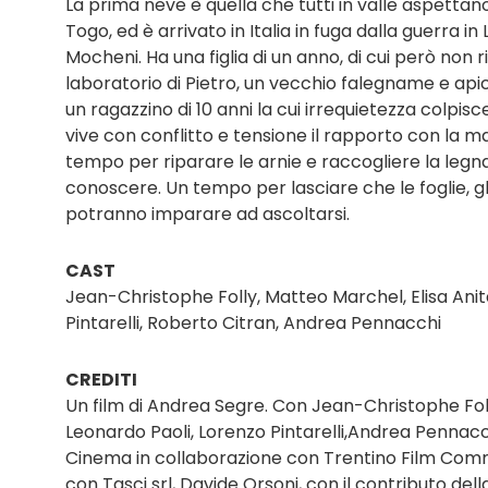
La prima neve è quella che tutti in valle aspettano
Togo, ed è arrivato in Italia in fuga dalla guerra in
Mocheni. Ha una figlia di un anno, di cui però non
laboratorio di Pietro, un vecchio falegname e apic
un ragazzino di 10 anni la cui irrequietezza colpis
vive con conflitto e tensione il rapporto con la 
tempo per riparare le arnie e raccogliere la legn
conoscere. Un tempo per lasciare che le foglie, gl
potranno imparare ad ascoltarsi.
CAST
Jean-Christophe Folly, Matteo Marchel, Elisa Anita
Pintarelli, Roberto Citran, Andrea Pennacchi
CREDITI
Un film di Andrea Segre. Con Jean-Christophe Foll
Leonardo Paoli, Lorenzo Pintarelli,Andrea Pennac
Cinema in collaborazione con Trentino Film Commi
con Tasci srl, Davide Orsoni, con il contributo de