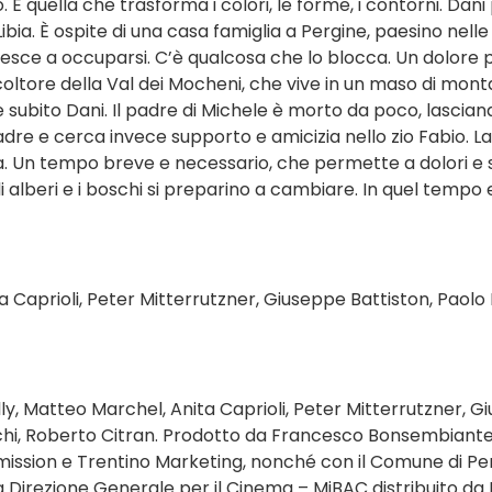
. È quella che trasforma i colori, le forme, i contorni. Dani
 Libia. È ospite di una casa famiglia a Pergine, paesino nell
 riesce a occuparsi. C’è qualcosa che lo blocca. Un dolore 
oltore della Val dei Mocheni, che vive in un maso di monta
ce subito Dani. Il padre di Michele è morto da poco, lascia
madre e cerca invece supporto e amicizia nello zio Fabio. 
a. Un tempo breve e necessario, che permette a dolori e si
i alberi e i boschi si preparino a cambiare. In quel tempo 
 Caprioli, Peter Mitterrutzner, Giuseppe Battiston, Paolo 
y, Matteo Marchel, Anita Caprioli, Peter Mitterrutzner, Gi
chi, Roberto Citran. Prodotto da Francesco Bonsembiante 
ssion e Trentino Marketing, nonché con il Comune di Perg
lla Direzione Generale per il Cinema – MiBAC distribuito d