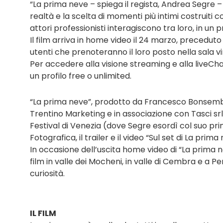
“La prima neve – spiega il regista, Andrea Segre –
realtà e la scelta di momenti più intimi costruiti 
attori professionisti interagiscono tra loro, in un
Il film arriva in home video il 24 marzo, precedut
utenti che prenoteranno il loro posto nella sala v
Per accedere alla visione streaming e alla liveCh
un profilo free o unlimited.
“La prima neve”, prodotto da Francesco Bonsembi
Trentino Marketing e in associazione con Tasci sr
Festival di Venezia (dove Segre esordì col suo prim
Fotografica, il trailer e il video “Sul set di La prima
In occasione dell’uscita home video di “La prima 
film in valle dei Mocheni, in valle di Cembra e a Perg
curiosità.
IL FILM