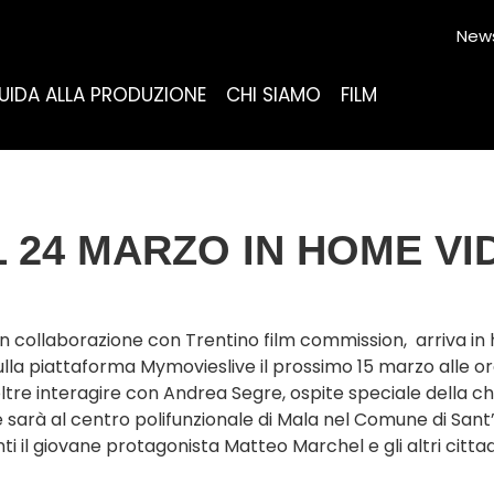
News
UIDA ALLA PRODUZIONE
CHI SIAMO
FILM
L 24 MARZO IN HOME VI
to in collaborazione con Trentino film commission, arriva 
a piattaforma Mymovieslive il prossimo 15 marzo alle ore 
oltre interagire con Andrea Segre, ospite speciale della ch
e sarà al centro polifunzionale di Mala nel Comune di San
 il giovane protagonista Matteo Marchel e gli altri cittadin