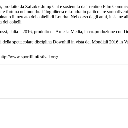
016, prodotto da ZaLab e Jump Cut e sostenuto da Trentino Film Commis
care fortuna nel mondo. L’Inghilterra e Londra in particolare sono diventa
nano il mercato dei coltelli di Londra. Nel corso degli anni, insieme alle
dei coltelli.
alossi, Italia – 2016, prodotto da Ardesia Media, in co-produzione con
leti della spettacolare disciplina Downhill in vista dei Mondiali 2016 in
http://www.sportfilmfestival.org/