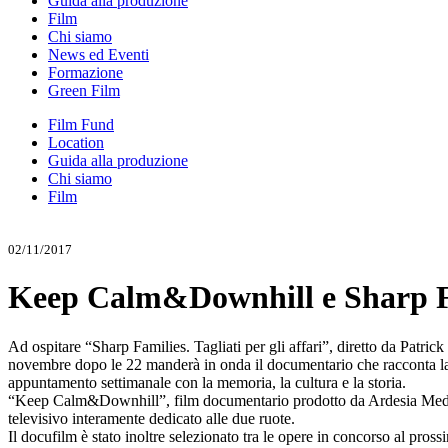
Guida alla produzione
Film
Chi siamo
News ed Eventi
Formazione
Green Film
Film Fund
Location
Guida alla produzione
Chi siamo
Film
02/11/2017
Keep Calm&Downhill e Sharp Fa
Ad ospitare “Sharp Families. Tagliati per gli affari”, diretto da Patr
novembre dopo le 22 manderà in onda il documentario che racconta la 
appuntamento settimanale con la memoria, la cultura e la storia.
“Keep Calm&Downhill”, film documentario prodotto da Ardesia Media 
televisivo interamente dedicato alle due ruote.
Il docufilm è stato inoltre selezionato tra le opere in concorso al pr