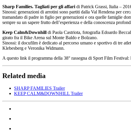
Sharp Families. Tagliati per gli affari
di Patrick Grassi, Italia – 2
Sinossi: generazioni di arrotini sono partiti dalla Val Rendena per cer
tramandato di padre in figlio per generazioni e ora quelle famiglie domi
sempre su un sapere frutto dell’esperienza e della conoscenza profonda 
Keep Calm&Downhill
di Paola Castriota, fotografia Edoardo Becc
girato fra il Bike Arena sul Monte Baldo e Bolzano.
Sinossi: il docufilm è dedicato al percorso umano e sportivo di tre at
Klebesberg e Veronika Widmann.
A questo link il programma della 38° rassegna di Sport Film Festival: 
Related media
SHARP FAMILIES Trailer
KEEP CALM&DOWNHILL Trailer