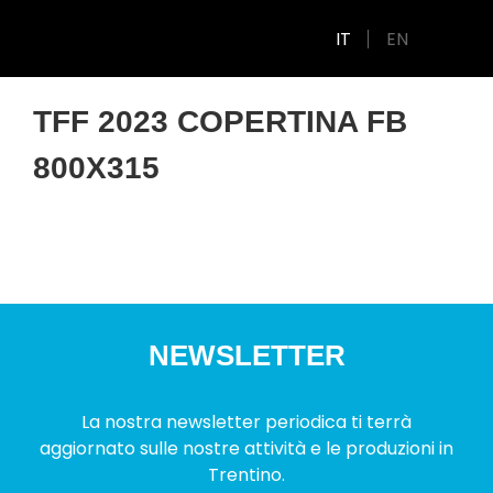
IT
EN
TFF 2023 COPERTINA FB
800X315
NEWSLETTER
La nostra newsletter periodica ti terrà
aggiornato sulle nostre attività e le produzioni in
Trentino.