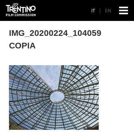
IT
EN
IMG_20200224_104059
COPIA