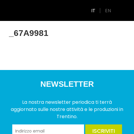
IT
EN
_67A9981
NEWSLETTER
La nostra newsletter periodica ti terrà
aggiornato sulle nostre attività e le produzioni in
Trentino.
ISCRIVITI