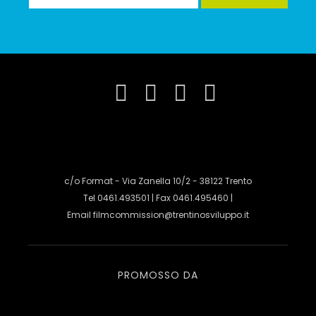
c/o Format - Via Zanella 10/2 - 38122 Trento
Tel 0461.493501 | Fax 0461.495460 |
Email
filmcommission@trentinosviluppo.it
PROMOSSO DA