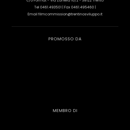
c/o Format - Via Zanella 10/2 - 38122 Trento
Tel 0461.493501 | Fax 0461.495460 |
Email
filmcommission@trentinosviluppo.it
PROMOSSO DA
MEMBRO DI