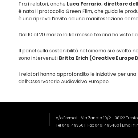
Tra i relatori, anche
Luca Ferrario, direttore d
è nato il protocollo Green Film, che guida le produ
è una riprova l’invito ad una manifestazione come S
Dal 10 al 20 marzo la kermesse texana ha visto l’al
Il panel sulla sostenibilità nel cinema si è svolt
sono intervenuti
Britta Erich (Creative Europ
I relatori hanno approfondito le iniziative per u
dell’Osservatorio Audiovisivo Europeo.
c/o Format - Via Zanella 10/2 - 38122 Trento
Tel 0461.493501 | Fax 0461.495460 | Email
fi