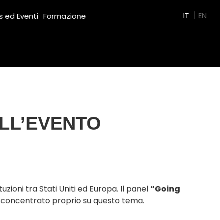
Green Film
IT
EN
 ed Eventi
Formazione
ALL’EVENTO
uzioni tra Stati Uniti ed Europa. Il panel
“Going
è concentrato proprio su questo tema.