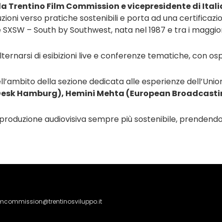
ella Trentino Film Commission e vicepresidente di Ita
zioni verso pratiche sostenibili e porta ad una certificazio
XSW – South by Southwest, nata nel 1987 e tra i maggiori Fes
ternarsi di esibizioni live e conferenze tematiche, con osp
o nell’ambito della sezione dedicata alle esperienze dell’
e Desk Hamburg), Hemini Mehta (European Broadcastin
na produzione audiovisiva sempre più sostenibile, prende
lmcommission@trentinosviluppo.it