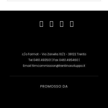
c/o Format - Via Zanella 10/2 - 38122 Trento
Tel 0461.493501 | Fax 0461.495460 |
Email
filmcommission@trentinosviluppo.it
PROMOSSO DA