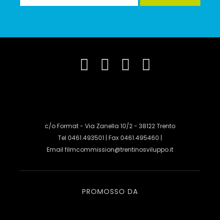
c/o Format - Via Zanella 10/2 - 38122 Trento
Tel 0461.493501 | Fax 0461.495460 |
Email
filmcommission@trentinosviluppo.it
PROMOSSO DA