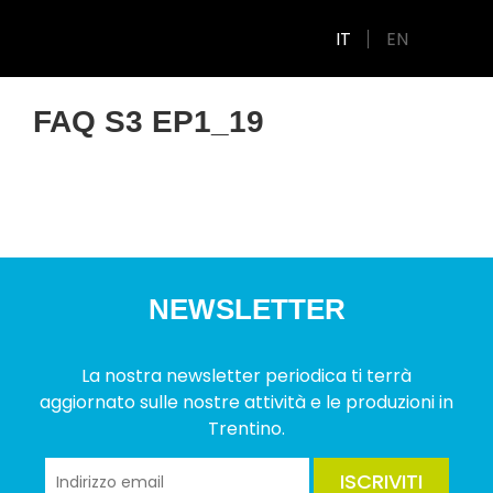
IT
EN
FAQ S3 EP1_19
NEWSLETTER
La nostra newsletter periodica ti terrà
aggiornato sulle nostre attività e le produzioni in
Trentino.
ISCRIVITI