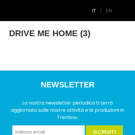
IT
EN
DRIVE ME HOME (3)
NEWSLETTER
La nostra newsletter periodica ti terrà
aggiornato sulle nostre attività e le produzioni in
Trentino.
ISCRIVITI