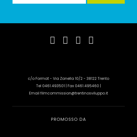
c/o Format - Via Zanella 10/2 - 38122 Trento
Tel 0461.493501 | Fax 0461.495460 |
Email
filmcommission@trentinosviluppo.it
PROMOSSO DA