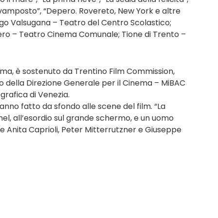
 “L’avamposto”, “Depero. Rovereto, New York e altre
Borgo Valsugana – Teatro del Centro Scolastico;
sero – Teatro Cinema Comunale; Tione di Trento –
inema, è sostenuto da Trentino Film Commission,
to della Direzione Generale per il Cinema – MiBAC
grafica di Venezia.
nno fatto da sfondo alle scene del film. “La
hel, all’esordio sul grande schermo, e un uomo
che Anita Caprioli, Peter Mitterrutzner e Giuseppe