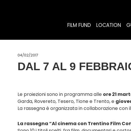
FILM FUND
LOCATION
G
04/02/2017
DAL 7 AL 9 FEBBRAI
Le proiezioni sono in programma alle
ore 21 mart
Garda, Rovereto, Tesero, Tione e Trento, e
gioved
La rassegna è organizzata in collaborazione con il 
La rassegna “Al cinema con Trentino Film C
Sono 10 i titoli scelti, fra film, documentari e cor