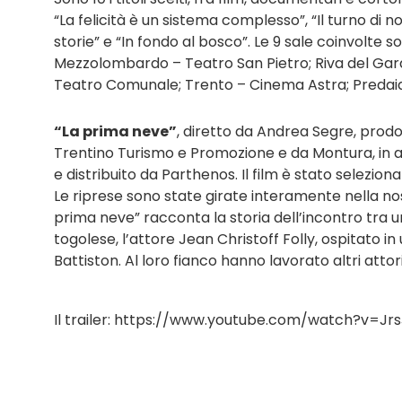
“La felicità è un sistema complesso”, “Il turno di n
storie” e “In fondo al bosco”. Le 9 sale coinvolte
Mezzolombardo – Teatro San Pietro; Riva del Gar
Teatro Comunale; Trento – Cinema Astra; Predai
“La prima neve”
, diretto da Andrea Segre, prodo
Trentino Turismo e Promozione e da Montura, in as
e distribuito da Parthenos. Il film è stato selezi
Le riprese sono state girate interamente nella nos
prima neve” racconta la storia dell’incontro tra 
togolese, l’attore Jean Christoff Folly, ospitato i
Battiston. Al loro fianco hanno lavorato altri atto
Il trailer: https://www.youtube.com/watch?v=J