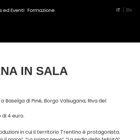
Green Film
IT
EN
 ed Eventi
Formazione
RNA IN SALA
o
a Baselga di Piné, Borgo Valsugana, Riva del
 di 4 euro.
uzioni in cui il territorio Trentino è protagonista.
il mare”, “La prima neve”, “La sedia della felicità”,