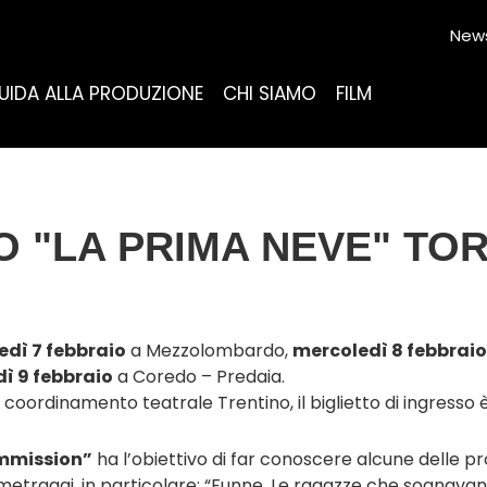
News
UIDA ALLA PRODUZIONE
CHI SIAMO
FILM
O "LA PRIMA NEVE" TO
edì 7 febbraio
a Mezzolombardo,
mercoledì 8 febbrai
ì 9 febbraio
a Coredo – Predaia.
coordinamento teatrale Trentino, il biglietto di ingresso è
ommission”
ha l’obiettivo di far conoscere alcune delle prod
tometraggi, in particolare: “Funne. Le ragazze che sognavano 