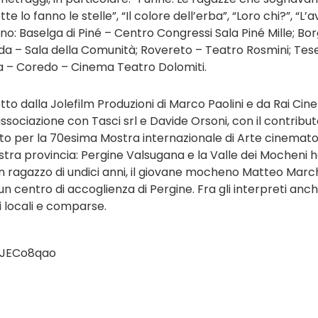
otte lo fanno le stelle”, “Il colore dell’erba”, “Loro chi?”,
 sono: Baselga di Piné – Centro Congressi Sala Piné Mille; 
da – Sala della Comunità; Rovereto – Teatro Rosmini; Te
a – Coredo – Cinema Teatro Dolomiti.
tto dalla Jolefilm Produzioni di Marco Paolini e da Rai C
sociazione con Tasci srl e Davide Orsoni, con il contribu
onato per la 70esima Mostra internazionale di Arte cinemato
tra provincia: Pergine Valsugana e la Valle dei Mocheni ha
un ragazzo di undici anni, il giovane mocheno Matteo Marc
n un centro di accoglienza di Pergine. Fra gli interpreti an
ri locali e comparse.
rsJECo8qao