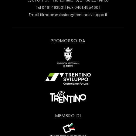
c/o Format - Via Zanella 10/2 - 38122 Trento
Tel 0461.493501 | Fax 0461.495460 |
Email
filmcommission@trentinosviluppo.it
PROMOSSO DA
MEMBRO DI