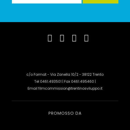
c/o Format - Via Zanella 10/2 - 38122 Trento
Tel 0461.493501 | Fax 0461.495460 |
Email
filmcommission@trentinosviluppo.it
PROMOSSO DA