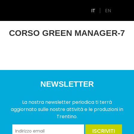
IT
EN
CORSO GREEN MANAGER-7
NEWSLETTER
La nostra newsletter periodica ti terrà
aggiornato sulle nostre attività e le produzioni in
Trentino.
ISCRIVITI