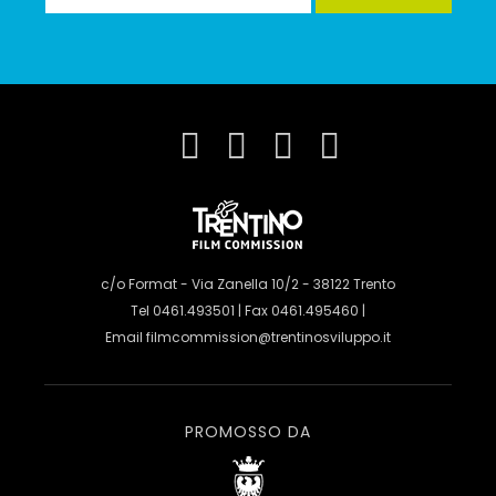
c/o Format - Via Zanella 10/2 - 38122 Trento
Tel 0461.493501 | Fax 0461.495460 |
Email
filmcommission@trentinosviluppo.it
PROMOSSO DA