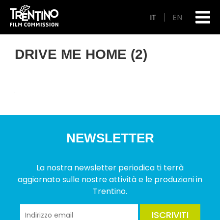
IT
EN
DRIVE ME HOME (2)
NEWSLETTER
La nostra newsletter periodica ti terrà
aggiornato sulle nostre attività e le produzioni in
Trentino.
ISCRIVITI