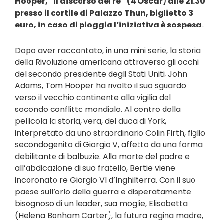
Hooper, “Il discorso del re” (4 Oscar) alle 21.30
presso il cortile di Palazzo Thun, biglietto 3
euro, in caso di pioggia l’iniziativa è sospesa.
Dopo aver raccontato, in una mini serie, la storia
della Rivoluzione americana attraverso gli occhi
del secondo presidente degli Stati Uniti, John
Adams, Tom Hooper ha rivolto il suo sguardo
verso il vecchio continente alla vigilia del
secondo conflitto mondiale. Al centro della
pellicola la storia, vera, del duca di York,
interpretato da uno straordinario Colin Firth, figlio
secondogenito di Giorgio V, affetto da una forma
debilitante di balbuzie. Alla morte del padre e
all’abdicazione di suo fratello, Bertie viene
incoronato re Giorgio VI d’Inghilterra. Con il suo
paese sull’orlo della guerra e disperatamente
bisognoso di un leader, sua moglie, Elisabetta
(Helena Bonham Carter), la futura regina madre,