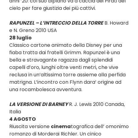
anni ‘20: col suo biplano va a caccia dei Pirati del
cielo per fare giustizia dei più cattivi.
RAPUNZEL – L’INTRECCIO DELLA TORRE
B. Howard
e N. Greno 2010 USA
28 luglio
Classico cartone
animato della Disney per una
fiaba tratta dai fratelli Grimm. Rapunzel è una
bella e stravagante ragazza dagli splendidi
capelli d’oro, lunghi oltre venti metri, che vive
reclusa in un’altissima torre assieme alla perfida
matrigna. L’incontro con Flynn dara’ origine ad
una rocambolesca avventura.
LA VERSIONE DI BARNEY
R. J. Lewis 2010 Canada,
Italia
4 AGOSTO
Riuscita versione
cinema
tografica dell’ omonimo
romanzo di Morderai Richler. Un cinico