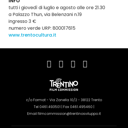
INFO
tutti i giovedì di luglio e agosto alle ore 21.30
a Palazzo Thun, via Belenzani n.19
ingresso 3 €
numero verde URP: 800017615
www.trentocultura.it
c/o Format - Via Zanella 10/2 - 38122 Trento
Tel 0461.493501 | Fax 0461.495460 |
Email
filmcommission@trentinosviluppo.it