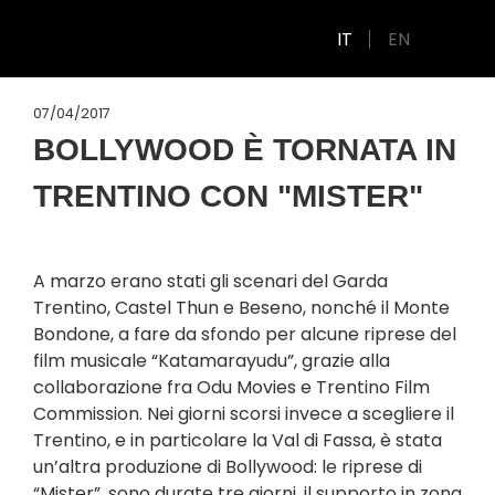
IT
EN
07/04/2017
BOLLYWOOD È TORNATA IN
TRENTINO CON "MISTER"
A marzo erano stati gli scenari del Garda
Trentino, Castel Thun e Beseno, nonché il Monte
Bondone, a fare da sfondo per alcune riprese del
film musicale “Katamarayudu”, grazie alla
collaborazione fra Odu Movies e Trentino Film
Commission. Nei giorni scorsi invece a scegliere il
Trentino, e in particolare la Val di Fassa, è stata
un’altra produzione di Bollywood: le riprese di
“Mister”, sono durate tre giorni, il supporto in zona