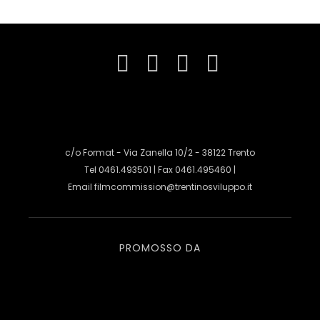
c/o Format - Via Zanella 10/2 - 38122 Trento
Tel 0461.493501 | Fax 0461.495460 |
Email
filmcommission@trentinosviluppo.it
PROMOSSO DA