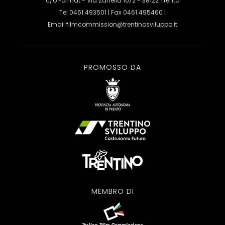
c/o Format - Via Zanella 10/2 - 38122 Trento
Tel 0461.493501 | Fax 0461.495460 |
Email
filmcommission@trentinosviluppo.it
PROMOSSO DA
MEMBRO DI