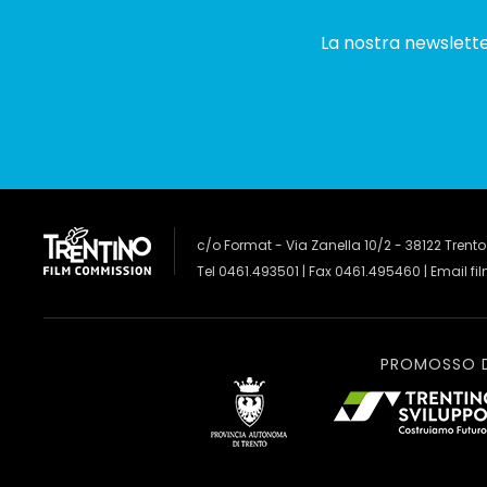
La nostra newsletter
c/o Format - Via Zanella 10/2 - 38122 Trento
Tel 0461.493501 | Fax 0461.495460 | Email
fi
PROMOSSO 