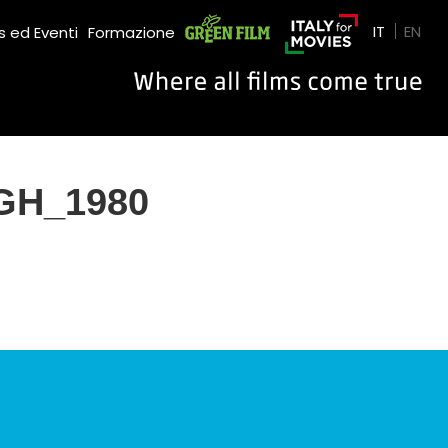
Green Film
IT
EN
 ed Eventi
Formazione
GH_1980