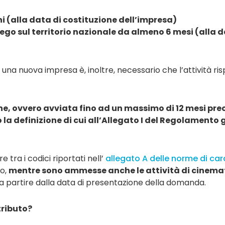
i (alla data di costituzione dell’impresa)
iego sul territorio nazionale da almeno 6 mesi (alla
 una nuova impresa è, inoltre, necessario che l’attività ris
one, ovvero avviata fino ad un massimo di 12 mesi p
a definizione di cui all’Allegato I del Regolamento g
 tra i codici riportati nell’
allegato A delle norme di car
to,
mentre sono ammesse anche le attività di cinemat
e a partire dalla data di presentazione della domanda.
tributo?