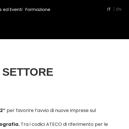
Green Film
IT
EN
 ed Eventi
Formazione
L SETTORE
2”
per favorire l’avvio di nuove imprese sul
ografia.
Tra i codici ATECO di riferimento per le