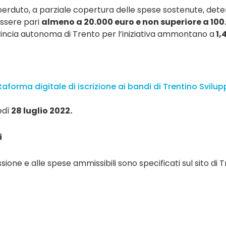
perduto, a parziale copertura delle spese sostenute, det
essere pari
almeno a 20.000 euro e non superiore a 100
incia autonoma di Trento per l’iniziativa ammontano a
1,4
ttaforma digitale di iscrizione ai bandi di Trentino Svilu
edì
28 luglio 2022.
i
ammissione e alle spese ammissibili sono specificati sul sito d