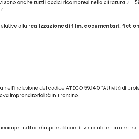
ono anche tutti i codici ricompresi nella cifratura J – 59.1
”.
elative alla
realizzazione di film, documentari, fictio
ta nell’inclusione del codice ATECO 59.14.0 “Attività di pr
va imprenditorialità in Trentino.
l neoimprenditore/imprenditrice deve rientrare in almeno 