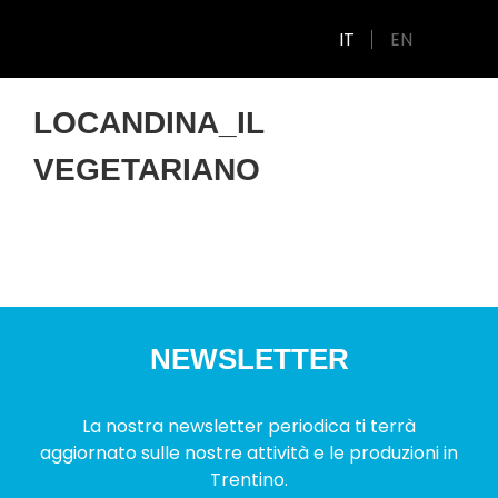
IT
EN
LOCANDINA_IL
VEGETARIANO
NEWSLETTER
La nostra newsletter periodica ti terrà
aggiornato sulle nostre attività e le produzioni in
Trentino.