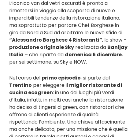
L’iconico van dai vetri oscurati è pronto a
rimettersi in viaggio alla scoperta di nuove e
imperdibili tendenze della ristorazione italiana,
ma soprattutto per portare Chef Borghese in
giro da Nord a Sud ad arbitrare le nuove sfide di
“Alessandro Borghese 4 Ristoranti”
, lo show –
produzione originale Sky
realizzata da
Banijay
Italia
– che riparte da
domenica 5 dicembre
,
per sei settimane, su Sky e NOW.
Nel corso del
primo episodio
, si parte dal
Trentino
per eleggere il
miglior ristorante di
cucina ecogreen
: in uno dei luoghi più verdi
d’Italia, infatti, in molti casi anche la ristorazione
ha deciso di tingersi di green, con ristoratori che
offrono ai clienti esperienze di qualità
rispettando l’ambiente. Una chiave affascinante
ma anche delicata, per una missione che è quella
di portare in tavola piatti gustosi e capaci di