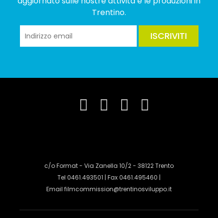
aggiornato sulle nostre attività e le produzioni in
Trentino.
ISCRIVITI
c/o Format - Via Zanella 10/2 - 38122 Trento
Tel 0461.493501 | Fax 0461.495460 |
Email
filmcommission@trentinosviluppo.it