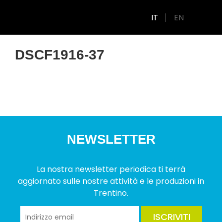
IT
EN
DSCF1916-37
NEWSLETTER
La nostra newsletter periodica ti terrà
aggiornato sulle nostre attività e le produzioni in
Trentino.
ISCRIVITI