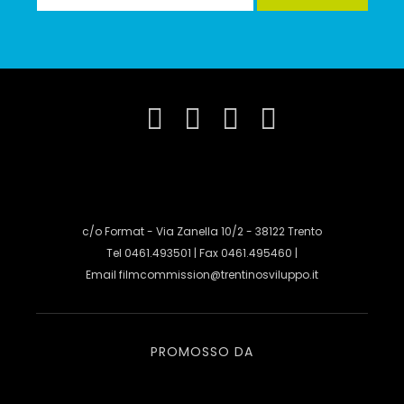
c/o Format - Via Zanella 10/2 - 38122 Trento
Tel 0461.493501 | Fax 0461.495460 |
Email
filmcommission@trentinosviluppo.it
PROMOSSO DA