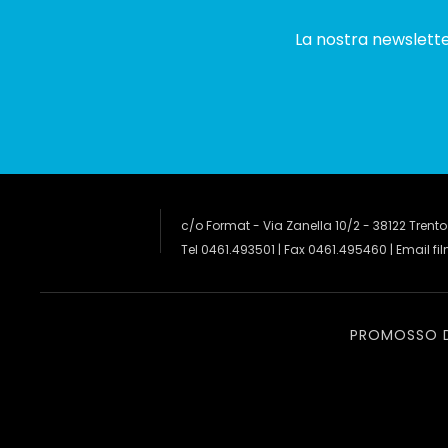
La nostra newsletter
c/o Format - Via Zanella 10/2 - 38122 Trento
Tel 0461.493501 | Fax 0461.495460 | Email
fi
PROMOSSO 