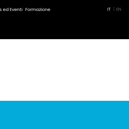
Green Film
IT
EN
 ed Eventi
Formazione