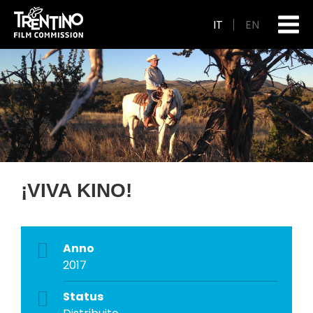
IT
EN
¡VIVA KINO!
Anno
2017
Status