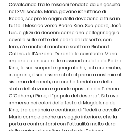
Cavalcando tra le missioni fondate da un gesuita
nel XVII secolo, Maria, giovane istruttrice di
Rodeo, scopre le origini della devozione diffusa in
tutto il Messico verso Padre Kino. Suo padre, Josè
Luis, e gli zii da decenni compiono pellegrinaggi a
cavallo sulle rotte del padre del deserto; con
loro, c’è anche il ranchero scrittore Richard
Collins, dell’Arizona. Durante le cavalcate Maria
impara a conoscere le missioni fondate da Padre
Kino, le sue scoperte geografiche, astronomiche,
in agraria, il suo essere stato il primo a costruire il
sistema del ranch, ma anche fondatore dello
stato dell’Arizona e grande apostolo dei Tohono
O’Odham, i Pima, il “popolo del deserto”. Si trova
immersa nei colori della festa di Magdalena de
Kino, tra centinaia e centinaia di “fedeli a cavallo”.
Maria compie anche un viaggio interiore, che la
porta a confrontarsi con l’attualità molto dura
delle regioni di confine. La vita dei Tohono