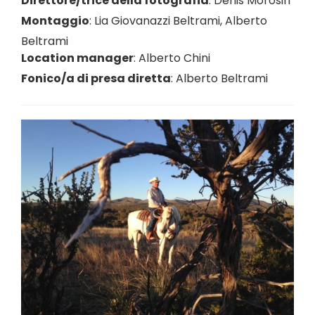
Direttore/trice della fotografia
:
Denis Morosin
Montaggio
:
Lia Giovanazzi Beltrami
,
Alberto
Beltrami
Location manager
:
Alberto Chini
Fonico/a di presa diretta
:
Alberto Beltrami