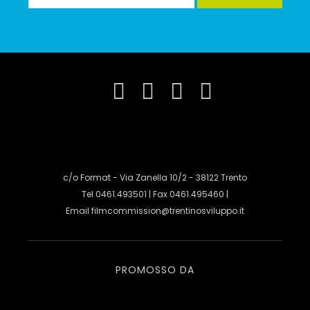
c/o Format - Via Zanella 10/2 - 38122 Trento
Tel 0461.493501 | Fax 0461.495460 |
Email
filmcommission@trentinosviluppo.it
PROMOSSO DA