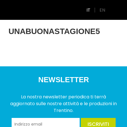
IT
EN
UNABUONASTAGIONE5
NEWSLETTER
La nostra newsletter periodica ti terrà
aggiornato sulle nostre attività e le produzioni in
Trentino.
ISCRIVITI