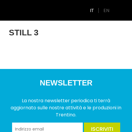
IT
EN
STILL 3
NEWSLETTER
La nostra newsletter periodica ti terrà
aggiornato sulle nostre attività e le produzioni in
Trentino.
ISCRIVITI