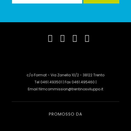
c/o Format - Via Zanella 10/2 - 38122 Trento
Tel 0461.493501 | Fax 0461.495460 |
Email
filmcommission@trentinosviluppo.it
PROMOSSO DA