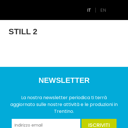
IT
EN
STILL 2
NEWSLETTER
La nostra newsletter periodica ti terrà
aggiornato sulle nostre attività e le produzioni in
Trentino.
ISCRIVITI