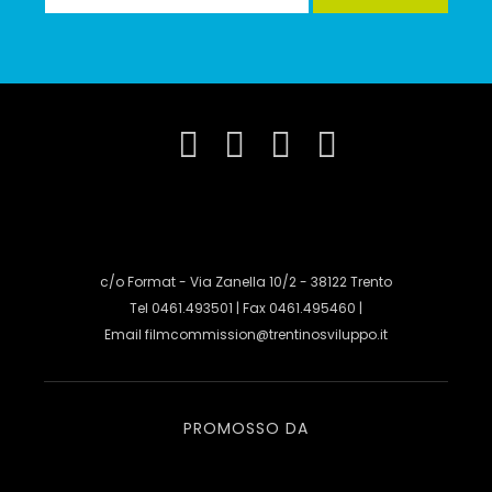
c/o Format - Via Zanella 10/2 - 38122 Trento
Tel 0461.493501 | Fax 0461.495460 |
Email
filmcommission@trentinosviluppo.it
PROMOSSO DA