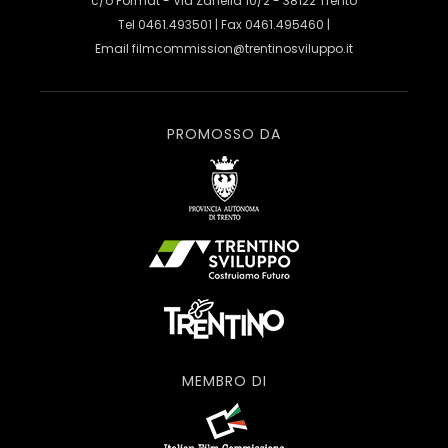
c/o Format - Via Zanella 10/2 - 38122 Trento
Tel 0461.493501 | Fax 0461.495460 |
Email
filmcommission@trentinosviluppo.it
PROMOSSO DA
MEMBRO DI