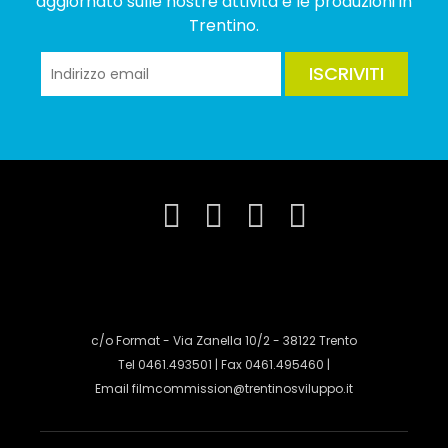
aggiornato sulle nostre attività e le produzioni in
Trentino.
ISCRIVITI
c/o Format - Via Zanella 10/2 - 38122 Trento
Tel 0461.493501 | Fax 0461.495460 |
Email
filmcommission@trentinosviluppo.it