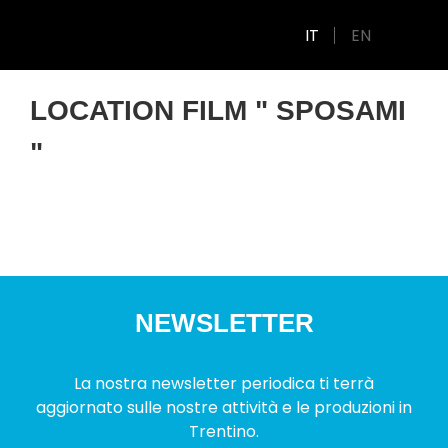
IT
EN
LOCATION FILM " SPOSAMI
"
NEWSLETTER
La nostra newsletter periodica ti terrà
aggiornato sulle nostre attività e le produzioni in
Trentino.