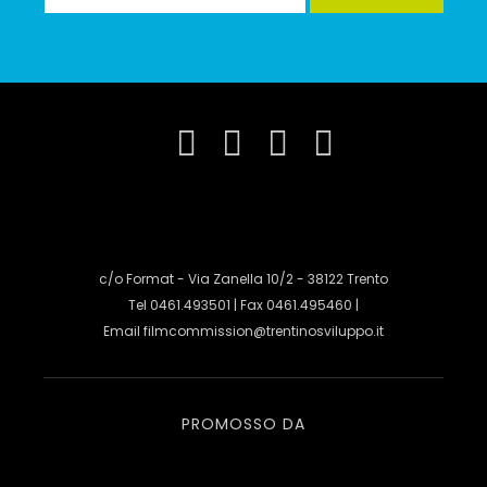
c/o Format - Via Zanella 10/2 - 38122 Trento
Tel 0461.493501 | Fax 0461.495460 |
Email
filmcommission@trentinosviluppo.it
PROMOSSO DA