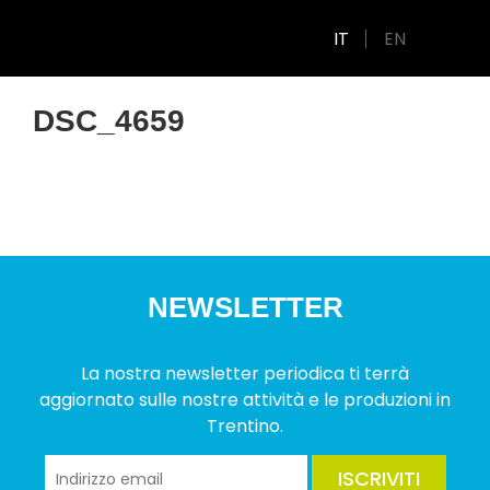
IT
EN
DSC_4659
NEWSLETTER
La nostra newsletter periodica ti terrà
aggiornato sulle nostre attività e le produzioni in
Trentino.
ISCRIVITI