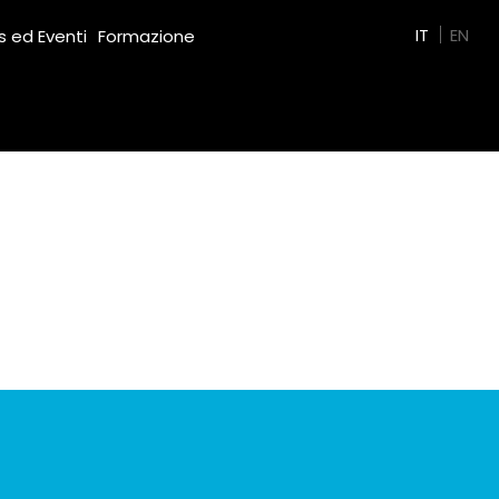
Green Film
IT
EN
 ed Eventi
Formazione