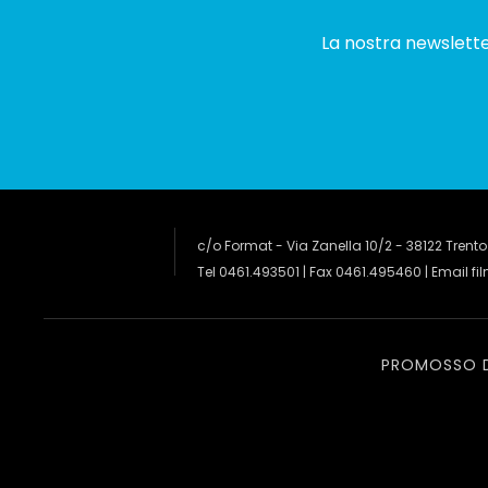
La nostra newsletter
c/o Format - Via Zanella 10/2 - 38122 Trento
Tel 0461.493501 | Fax 0461.495460 | Email
fi
PROMOSSO 