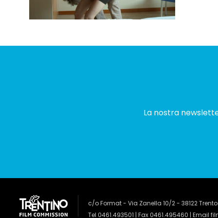
La nostra newsletter
c/o Format - Via Zanella 10/2 - 38122 Trento
Tel 0461.493501 | Fax 0461.495460 | Email
fi