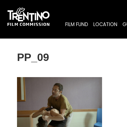
FILM FUND
LOCATION
G
PP_09