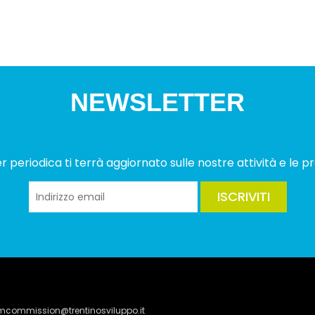
NEWSLETTER
 periodica ti terrà aggiornato sulle nostre attività e le pr
ISCRIVITI
lmcommission@trentinosviluppo.it