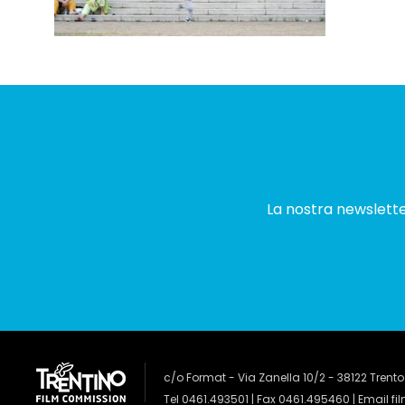
La nostra newsletter
c/o Format - Via Zanella 10/2 - 38122 Trento
Tel 0461.493501 | Fax 0461.495460 | Email
fi