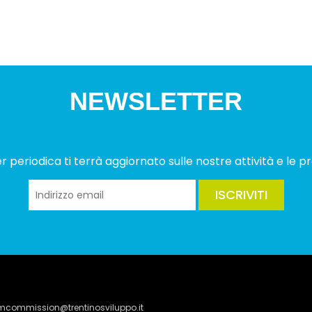
NEWSLETTER
 periodica ti terrà aggiornato sulle nostre attività e le pr
ISCRIVITI
lmcommission@trentinosviluppo.it