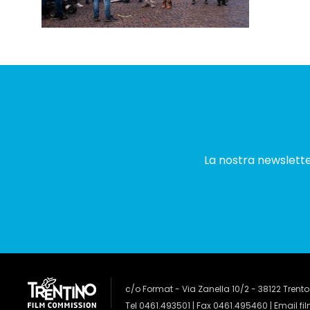
La nostra newsletter
c/o Format - Via Zanella 10/2 - 38122 Trento
Tel 0461.493501 | Fax 0461.495460 | Email
fi