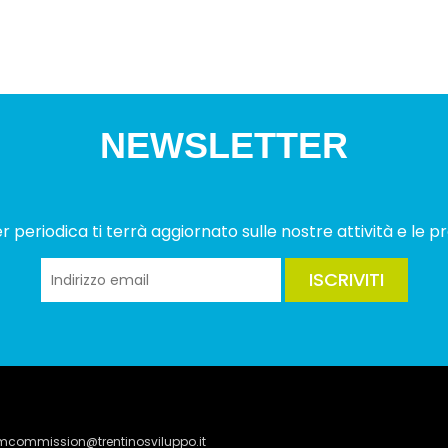
NEWSLETTER
 periodica ti terrà aggiornato sulle nostre attività e le pr
ISCRIVITI
lmcommission@trentinosviluppo.it