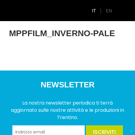
IT
EN
MPPFILM_INVERNO-PALE
NEWSLETTER
La nostra newsletter periodica ti terrà
aggiornato sulle nostre attività e le produzioni in
Trentino.
ISCRIVITI