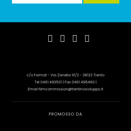
c/o Format - Via Zanella 10/2 - 38122 Trento
Tel 0461.493501 | Fax 0461.495460 |
Email
filmcommission@trentinosviluppo.it
PROMOSSO DA