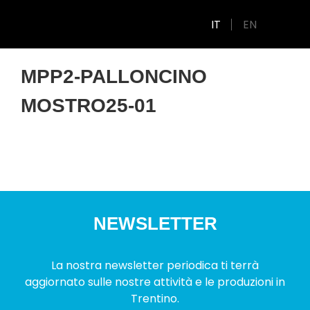
IT
EN
MPP2-PALLONCINO
MOSTRO25-01
NEWSLETTER
La nostra newsletter periodica ti terrà
aggiornato sulle nostre attività e le produzioni in
Trentino.