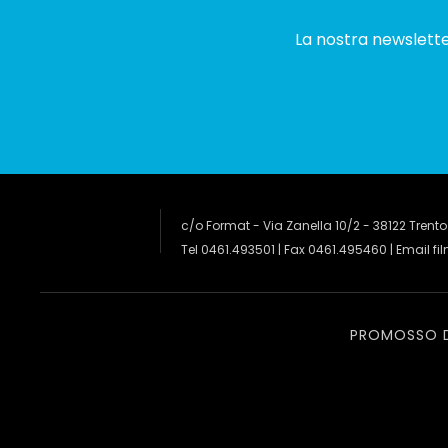
La nostra newsletter
c/o Format - Via Zanella 10/2 - 38122 Trento
Tel 0461.493501 | Fax 0461.495460 | Email
fi
PROMOSSO 