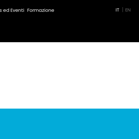
Green Film
IT
EN
 ed Eventi
Formazione